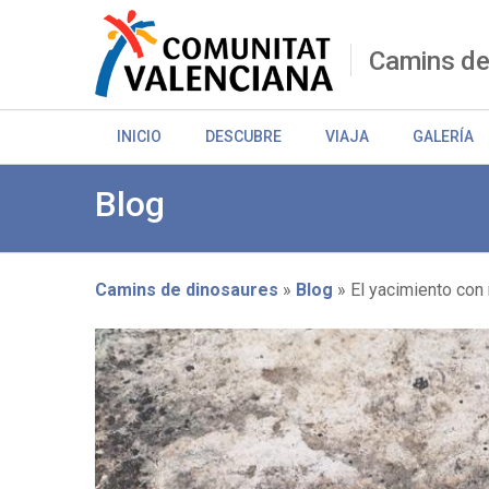
Pasar
al
contenido
Camins de
principal
INICIO
DESCUBRE
VIAJA
GALERÍA
Blog
Camins de dinosaures
Blog
El yacimiento con 
Sobrescribir
enlaces
de
ayuda