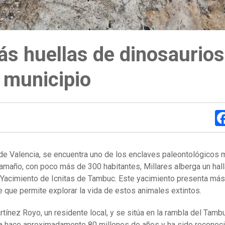
ás huellas de dinosaurios
l municipio
a de Valencia, se encuentra uno de los enclaves paleontológicos
tamaño, con poco más de 300 habitantes, Millares alberga un hal
el Yacimiento de Icnitas de Tambuc. Este yacimiento presenta má
e que permite explorar la vida de estos animales extintos.
ínez Royo, un residente local, y se sitúa en la rambla del Tamb
na hace aproximadamente 80 millones de años y ha sido recono