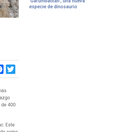
'Garumbatitan', una nueva
especie de dinosaurio
Facebook
Twitter
 más
lazgo
s de 400
uc. Este
cido como