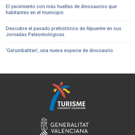
El yacimiento con más huellas de dinosaurios que
habitantes en el municipio
Descubre el pasado prehistórico de Alpuente en sus
Jornadas Paleontológicas
'Garumbatitan', una nueva especie de dinosaurio