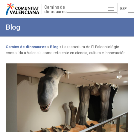
Pasar
Camins de
al
ESP
dinosaures
contenido
AÑ
EN
principal
Blog
OL
GLI
VA
SH
LE
Camins de dinosaures
Blog
La reapertura de El Paleontològic
consolida a Valencia como referente en ciencia, cultura e innnovación
Sobrescribir
NCI
enlaces
À
de
ayuda
a
la
navegación