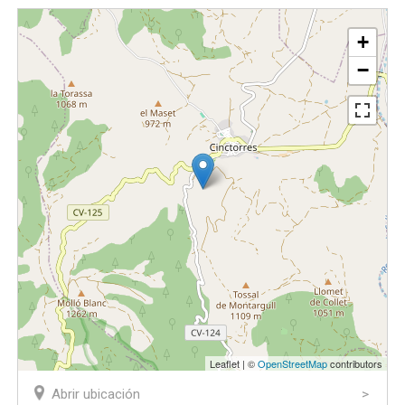
+
−
Leaflet | ©
OpenStreetMap
contributors
Abrir ubicación