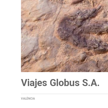
a
la
navegación
Viajes Globus S.A.
VALÈNCIA