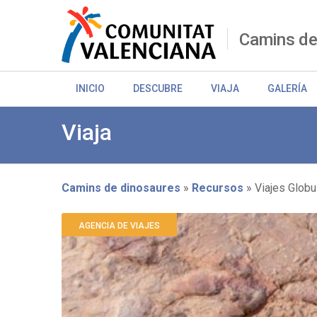
Pasar
al
contenido
Camins de
principal
INICIO
DESCUBRE
VIAJA
GALERÍA
Viaja
Camins de dinosaures
Recursos
Viajes Globu
Sobrescribir
AGENCIA DE VIAJES
enlaces
de
ayuda