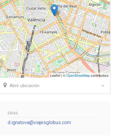
Leaflet | ©
OpenStreetMap
contributors
Abrir ubicación
EMAIL
d.ignatova@viajesglobus.com
ook
tter