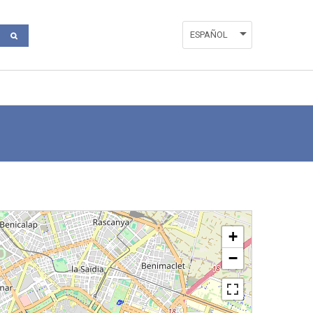
ESPAÑOL
ENGLISH
VALENCIÀ
+
−