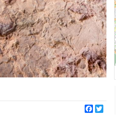
Faceb
Twi