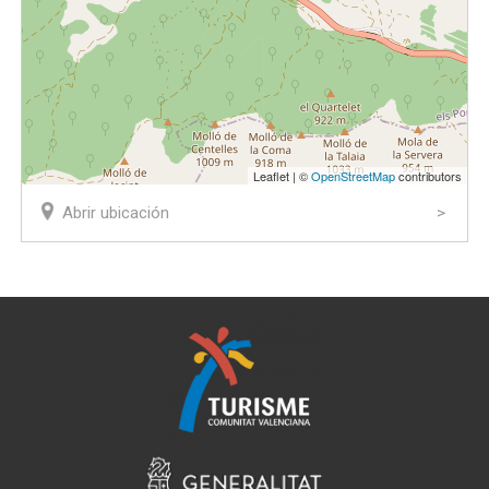
Leaflet | ©
OpenStreetMap
contributors
Abrir ubicación