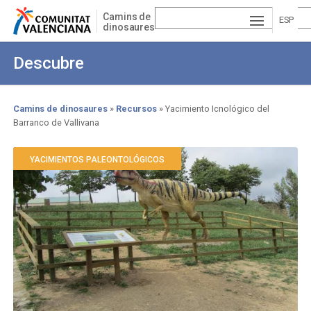
Pasar
Camins de
al
ESP
dinosaures
contenido
AÑ
EN
principal
Descubre
OL
GLI
VA
SH
LE
Camins de dinosaures
Recursos
Yacimiento Icnológico del
Barranco de Vallivana
Sobrescribir
NCI
enlaces
À
YACIMIENTOS PALEONTOLÓGICOS
de
ayuda
a
la
navegación