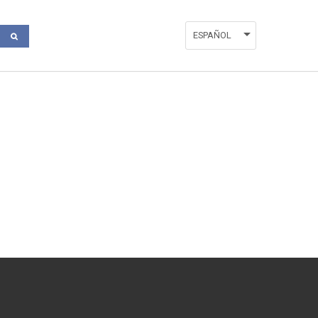
ESPAÑOL
DEUTSCH
ENGLISH
FRANÇAIS
VALENCIÀ
ITALIANO