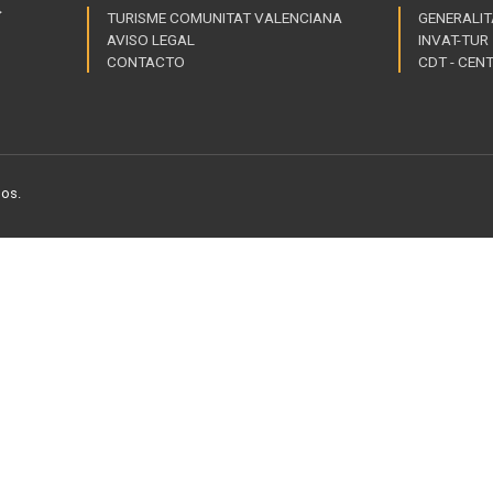
TURISME COMUNITAT VALENCIANA
GENERALIT
AVISO LEGAL
INVAT-TUR
Link
CONTACTO
CDT - CEN
of
inte
dos.