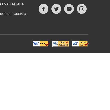
AT VALENCIANA
s
TROS DE TURISMO
Follow
us
rest
on