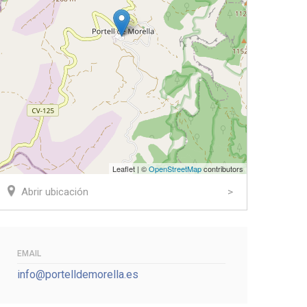
Leaflet | ©
OpenStreetMap
contributors
Abrir ubicación
EMAIL
info@portelldemorella.es
ook
tter