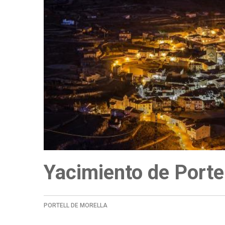
a
la
navegación
Yacimiento de Portel
PORTELL DE MORELLA