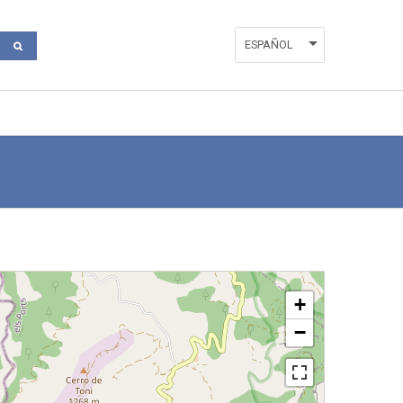
ESPAÑOL
ENGLISH
VALENCIÀ
+
−