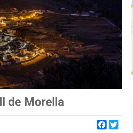
l de Morella
Faceb
Twi