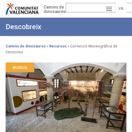
Skip
Camins de
to
VA
dinosaures
main
ESP
LE
content
Descobreix
AÑ
EN
NCI
OL
GLI
À
Camins de dinosaures
Recursos
Col•lecció Museogràfica de
Cinctorres
Breadcrumb
SH
MUSEUS