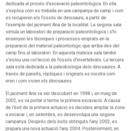
dedicada al procés d’excavació paleontològica. En ella
s’explica com es treballa en una campanya de camp i com
es recuperen els fòssils de dinosaure, a partir de
l’exemple del jaciment Ana de la localitat. La segona sala
simula un laboratori de preparació paleontològica i s’hi
ensenyen les tècniques i processos emprats en la
preparació del material paleontològic que arriba des del
camp fins al laboratori. En aquesta mateixa sala també
s’inclou una col·lecció de fòssils d’invertebrats. La tercera
sala està dedicada a la paleobiologia dels dinosaures. A
través de panells, rèpliques i originals es mostra com
eren i com vivien els dinosaures.
El jaciment Ana va ser descobert en 1998 i, en maig de
2002, es va portar a terme la primera excavació. A causa
de l’èxit de la primera actuació es decideix ampliar la zona
a excavar i, en setembre, es desenvolupa una segona
campanya. Després dels èxits obtinguts l’any 2002, es
prepara una nova actuació l’any 2004. Posteriorment, en