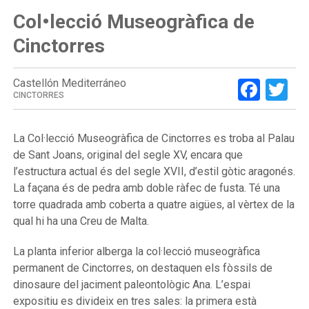
Col•lecció Museogràfica de
Cinctorres
Face
Tw
Castellón Mediterráneo
CINCTORRES
La Col
·lecció Museogràfica de Cinctorres es troba al Palau
de Sant Joans, original del segle XV, encara que
l’estructura actual és del segle XVII, d’estil gòtic aragonés.
La façana és de pedra amb doble ràfec de fusta. Té una
torre quadrada amb coberta a quatre aigües, al vèrtex de la
qual hi ha una Creu de Malta.
La planta inferior alberga la col·lecció museogràfica
permanent de Cinctorres, on destaquen els fòssils de
dinosaure del jaciment paleontològic Ana. L’espai
expositiu es divideix en tres sales: la primera està