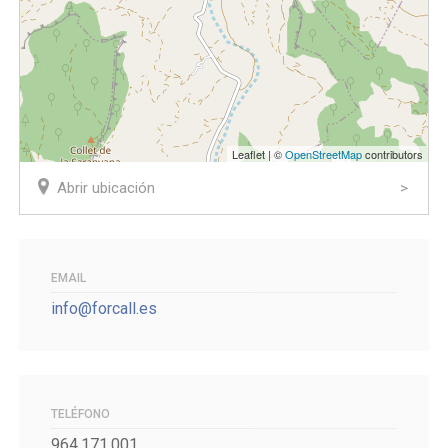
Leaflet | ©
OpenStreetMap
contributors
Abrir ubicación
EMAIL
info@forcall.es
TELÉFONO
964.171.001