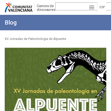
Pasar
Camins de
al
ESP
dinosaures
contenido
AÑ
EN
principal
Blog
OL
GLI
VA
SH
LE
XV Jornadas de Paleontología de Alpuente
Sobrescribir
NCI
enlaces
À
de
ayuda
a
la
navegación