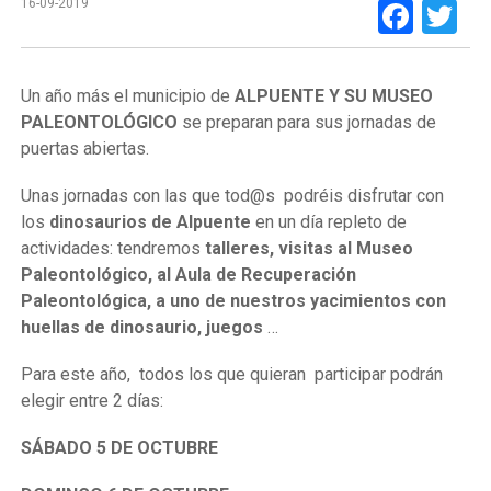
Face
Tw
16-09-2019
Un año más el municipio de
ALPUENTE Y SU MUSEO
PALEONTOLÓGICO
se preparan para sus jornadas de
puertas abiertas.
Unas jornadas con las que tod@s podréis disfrutar con
los
dinosaurios de Alpuente
en un día repleto de
actividades: tendremos
talleres, visitas al Museo
Paleontológico, al Aula de Recuperación
Paleontológica, a uno de nuestros yacimientos con
huellas de dinosaurio, juegos
…
Para este año, todos los que quieran participar podrán
elegir entre 2 días:
SÁBADO 5 DE OCTUBRE